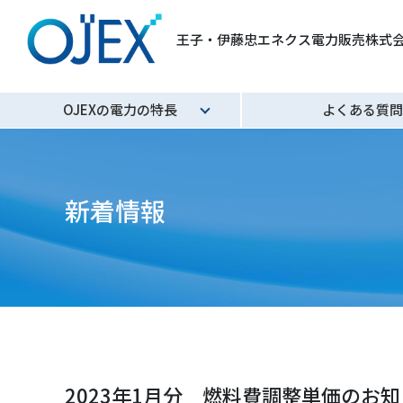
王子・伊藤忠エネクス電力販売株式
OJEXの電力の特長
よくある質問
再エネ100宣言 RE Action
ご挨拶
新着情報
2023年1月分 燃料費調整単価のお