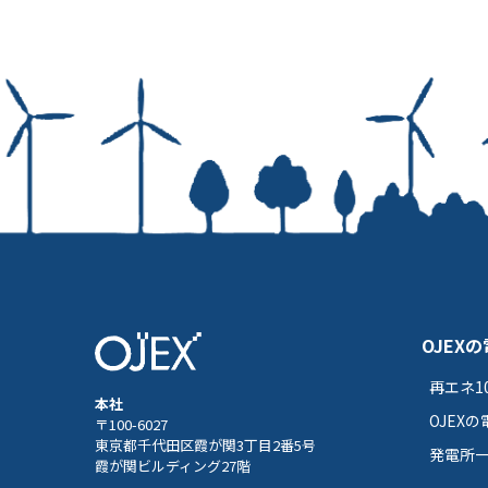
OJEX
再エネ10
本社
OJEX
〒100-6027
東京都千代田区霞が関3丁目2番5号
発電所
霞が関ビルディング27階