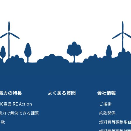
の電力の特長
よくある質問
会社情報
0宣言 RE Action
ご挨拶
の電力で解決できる課題
約款関係
一覧
燃料費等調整単