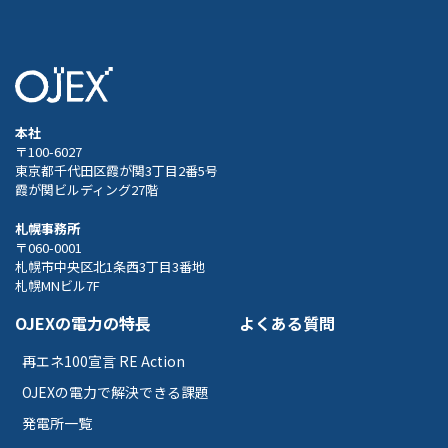
本社
〒100-6027
東京都千代田区霞が関3丁目2番5号
霞が関ビルディング27階
札幌事務所
〒060-0001
札幌市中央区北1条西3丁目3番地
札幌MNビル7F
OJEXの電力の特長
よくある質問
再エネ100宣言 RE Action
OJEXの電力で解決できる課題
発電所一覧